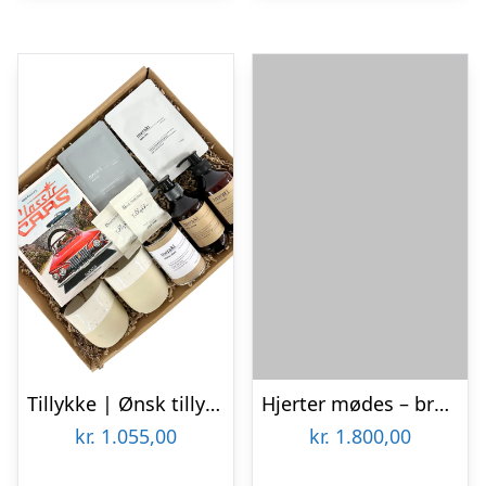
Tillykke | Ønsk tillykke med brylluppet
Hjerter mødes – bronzeskulptur med kærlighedspar (bryllupsgave)
kr.
1.055,00
kr.
1.800,00