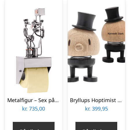
Metalfigur – Sex på badeværelset Toiletpapir holder
Bryllups Hoptimist Gom – small
kr.
735,00
kr.
399,95