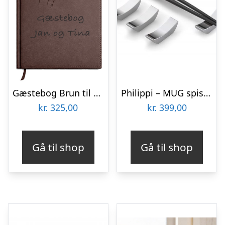
Gæstebog Brun til bryllup med linjer 20 x 27 cm
Philippi – MUG spisepinde, 2 par
kr.
325,00
kr.
399,00
Gå til shop
Gå til shop