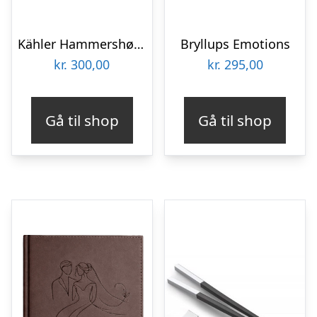
Kähler Hammershøi Kagespade L 28,5 cm
Bryllups Emotions
kr.
300,00
kr.
295,00
Gå til shop
Gå til shop