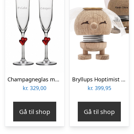
Champagneglas med røde hjerter på stilk – perfekt til bryllup
Bryllups Hoptimist Brud – small
kr.
329,00
kr.
399,95
Gå til shop
Gå til shop