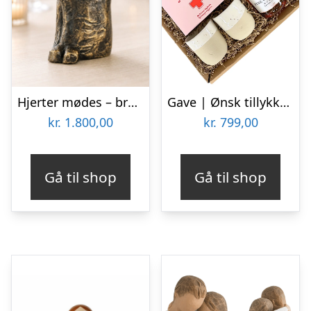
Hjerter mødes – bronzeskulptur med kærlighedspar (bryllupsgave)
Gave | Ønsk tillykke med kærligheden
kr.
1.800,00
kr.
799,00
Gå til shop
Gå til shop