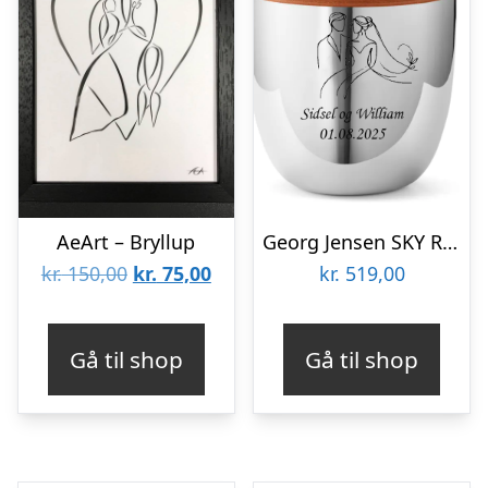
AeArt – Bryllup
Georg Jensen SKY Raflebæger – Bryllup
Den
Den
kr.
150,00
kr.
75,00
kr.
519,00
oprindelige
aktuelle
pris
pris
Gå til shop
Gå til shop
var:
er:
kr. 150,00.
kr. 75,00.