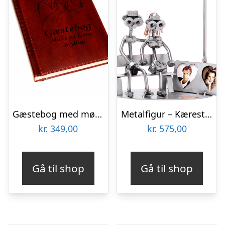
Gæstebog med mønster til Bryllup – Brun – B5
Metalfigur – Kærestepar på bænk med fotoramme
kr.
349,00
kr.
575,00
Gå til shop
Gå til shop