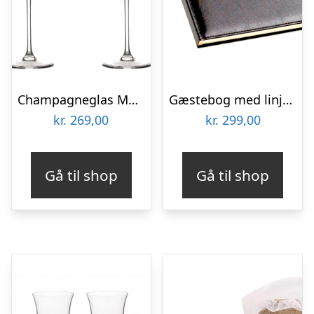
Champagneglas Med Gravering Til Bryllup 2 Stk – Aida Passion Connoisseur
Gæstebog med linjer til bryllup – Brun – B5
kr.
269,00
kr.
299,00
Gå til shop
Gå til shop