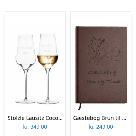
Stölzle Lausitz Cocoon Bryllupsglas sæt af 2
Gæstebog Brun til bryllup uden linjer 17,5 x 24,5 cm
kr.
349,00
kr.
249,00