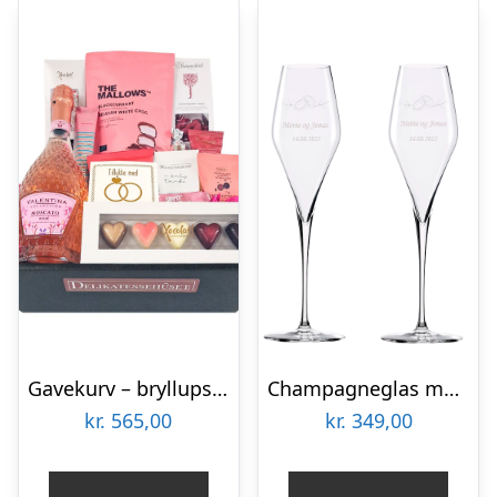
Gavekurv – bryllupsgave med sparkling Rosé og søde lækkerier
Champagneglas med gravering (sæt á 2) – Bryllup – Stölzle Lausitz
kr.
565,00
kr.
349,00