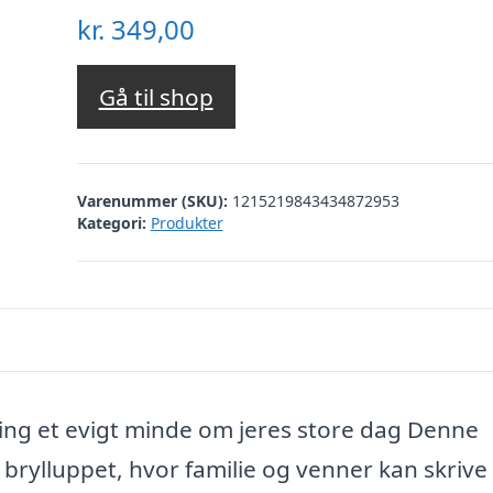
kr.
349,00
Gå til shop
Varenummer (SKU):
1215219843434872953
Kategori:
Produkter
ng et evigt minde om jeres store dag Denne
 brylluppet, hvor familie og venner kan skrive