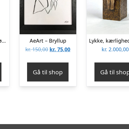
Kähler Hammershøi Kagespade L 28,5 cm
AeArt – Bryllup
Den
Den
kr.
150,00
kr.
75,00
kr.
2.000,00
oprindelige
aktuelle
pris
pris
Gå til shop
Gå til sho
var:
er:
kr. 150,00.
kr. 75,00.