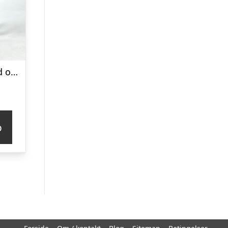
Lykke, kærlighed og sammenhold bronzeskulptur (bryllupsgave)
p